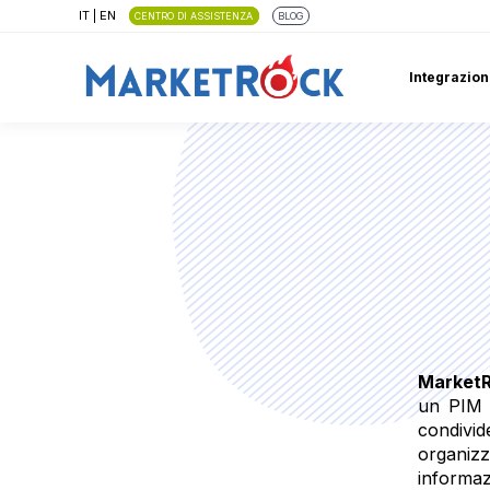
IT
|
EN
CENTRO DI ASSISTENZA
BLOG
Integrazion
MarketR
un PIM p
condivid
organizz
informa