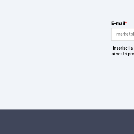
E-mail
*
Inserisci l
ai nostri pr