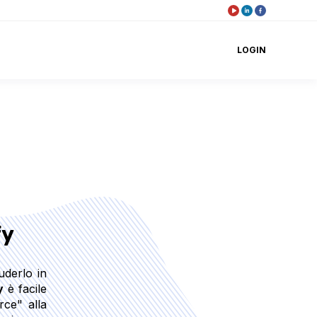
LOGIN
fy
uderlo in
y
è facile
ce" alla