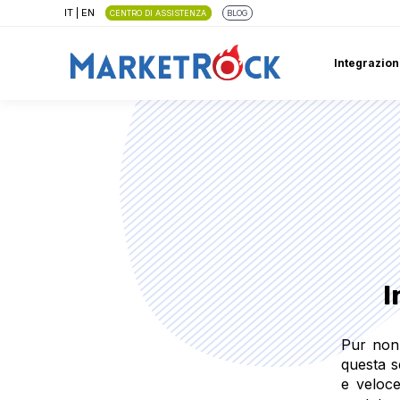
IT
|
EN
CENTRO DI ASSISTENZA
BLOG
Integrazion
I
Pur non 
questa s
e veloc