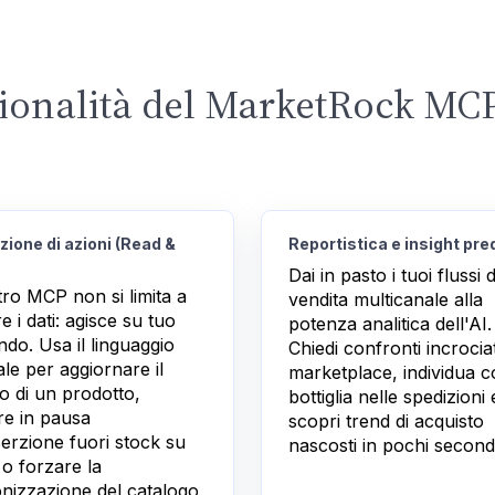
ionalità del MarketRock MC
ione di azioni (Read &
Reportistica e insight pred
Dai in pasto i tuoi flussi d
tro MCP non si limita a
vendita multicanale alla
e i dati: agisce su tuo
potenza analitica dell'AI.
do. Usa il linguaggio
Chiedi confronti incrociati
le per aggiornare il
marketplace, individua col
o di un prodotto,
bottiglia nelle spedizioni 
re in pausa
scopri trend di acquisto
serzione fuori stock su
nascosti in pochi second
 o forzare la
onizzazione del catalogo,