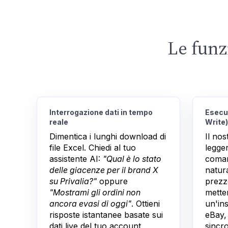
Le funz
Interrogazione dati in tempo
Esecuz
reale
Write)
Dimentica i lunghi download di
Il nos
file Excel. Chiedi al tuo
legger
assistente AI:
"Qual è lo stato
coman
delle giacenze per il brand X
natura
su Privalia?"
oppure
prezz
"Mostrami gli ordini non
mette
ancora evasi di oggi"
. Ottieni
un'in
risposte istantanee basate sui
eBay,
dati live del tuo account
sincr