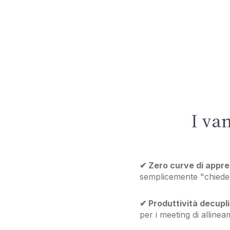
I va
✔ Zero curve di appr
semplicemente "chieden
✔ Produttività decupl
per i meeting di allinea