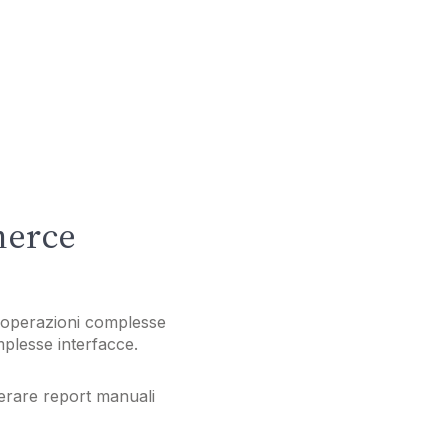
merce
 operazioni complesse
plesse interfacce.
nerare report manuali