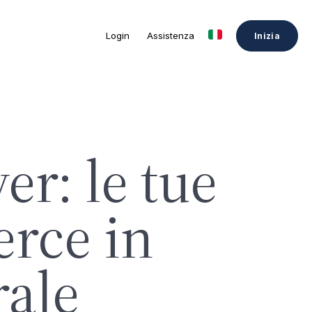
Login
Assistenza
Inizia
r: le tue
rce in
rale