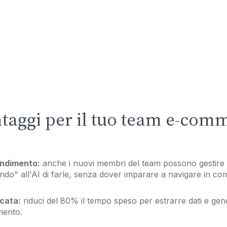
ntaggi per il tuo team e-com
endimento:
anche i nuovi membri del team possono gestire
do" all'AI di farle, senza dover imparare a navigare in com
icata:
riduci del 80% il tempo speso per estrarre dati e ge
mento.