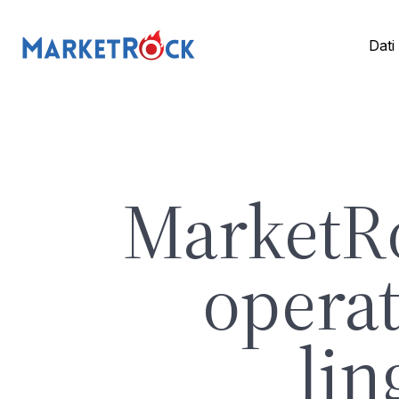
Dati
MarketRo
opera
lin